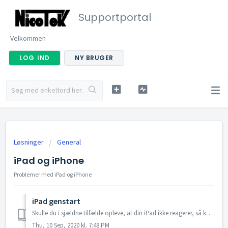
Supportportal
Velkommen
LOG IND
NY BRUGER
Løsninger
General
iPad og iPhone
Problemer med iPad og iPhone
iPad genstart
Skulle du i sjældne tilfælde opleve, at din iPad ikke reagerer, så kan den nemt genstartes Hvordan du gør afhænger af hvilken iPad du har. Her skelnes...
Thu, 10 Sep, 2020 kl. 7:48 PM